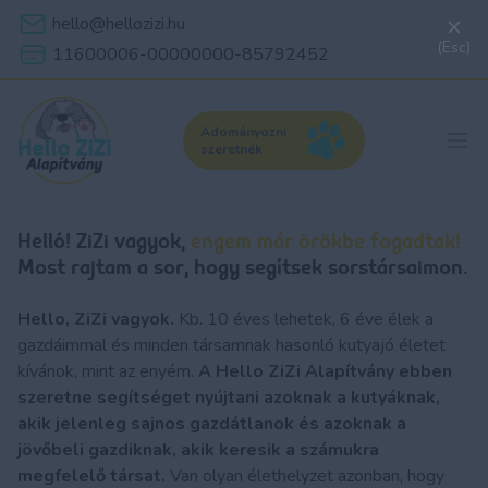
hello@hellozizi.hu
(Esc)
11600006-00000000-85792452
Adományozni
szeretnék
Helló! ZiZi vagyok,
engem már örökbe fogadtak!
Most rajtam a sor, hogy segítsek sorstársaimon.
Hello, ZiZi vagyok.
Kb. 10 éves lehetek, 6 éve élek a
gazdáimmal és minden társamnak hasonló kutyajó életet
kívánok, mint az enyém.
A Hello ZiZi Alapítvány ebben
szeretne segítséget nyújtani azoknak a kutyáknak,
akik jelenleg sajnos gazdátlanok és azoknak a
jövőbeli gazdiknak, akik keresik a számukra
megfelelő társat.
Van olyan élethelyzet azonban, hogy