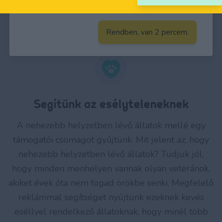
ahol található. Örökbefogadhatod, támogathatod
pénzbeli vagy tárgyi felajánlásod által.
Rendben, van 2 percem.
Segítünk az esélyteleneknek
A nehezebb helyzetben lévő állatok mellé egy
támogatói csomagot gyűjtünk. Mit jelent az, hogy
nehezebb helyzetben lévő állatok? Tudjuk jól,
hogy minden menhelyen vannak olyan veteránok,
akiket évek óta nem fogad örökbe senki. Megfelelő
reklámmal segítséget nyújtunk ezeknek kevés
eséllyel rendelkező állatoknak, hogy minél több