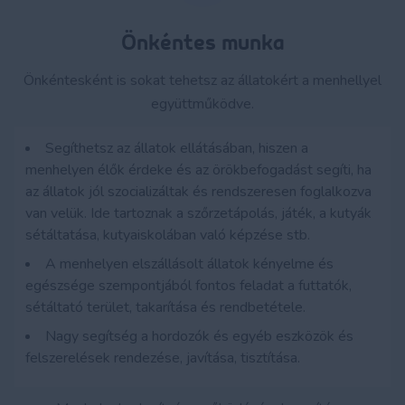
Önkéntes munka
Önkéntesként is sokat tehetsz az állatokért a menhellyel
együttműködve.
Segíthetsz az állatok ellátásában, hiszen a
menhelyen élők érdeke és az örökbefogadást segíti, ha
az állatok jól szocializáltak és rendszeresen foglalkozva
van velük. Ide tartoznak a szőrzetápolás, játék, a kutyák
sétáltatása, kutyaiskolában való képzése stb.
A menhelyen elszállásolt állatok kényelme és
egészsége szempontjából fontos feladat a futtatók,
sétáltató terület, takarítása és rendbetétele.
Nagy segítség a hordozók és egyéb eszközök és
felszerelések rendezése, javítása, tisztítása.