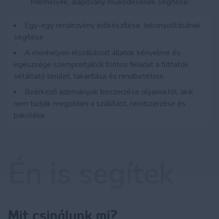
Menhelyek, alapítvány működésének segítése:
Egy-egy rendezvény előkészítése, lebonyolításának
segítése
A menhelyen elszállásolt állatok kényelme és
egészsége szempontjából fontos feladat a futtatók,
sétáltató terület, takarítása és rendbetétele.
Beérkező adományok beszerzése olyanoktól, akik
nem tudják megoldani a szállítást, rendszerzése és
pakolása.
Én is segítek
Mit csinálunk mi?