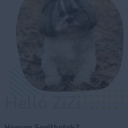
Helló ZiZi
Hogyan Segíthetek?